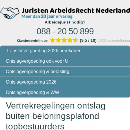
Arbeidsjurist nodig?
088 - 20 50 899
(9.5 / 10)
1923
beoordelingen
Klantbeoordelingen:
Transitievergoeding 2026 berekenen
Ontslagvergoeding ook voor U
Ontslagvergoeding & belasting
Ontslagvergoeding 2026
Ontslagvergoeding & WW
Vertrekregelingen ontslag
buiten beloningsplafond
topbestuurders