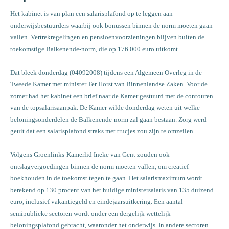
Het kabinet is van plan een salarisplafond op te leggen aan
onderwijsbestuurders waarbij ook bonussen binnen de norm moeten gaan
vallen. Vertrekregelingen en pensioenvoorzieningen blijven buiten de
toekomstige Balkenende-norm, die op 176.000 euro uitkomt.
Dat bleek donderdag (04092008) tijdens een Algemeen Overleg in de
Tweede Kamer met minister Ter Horst van Binnenlandse Zaken. Voor de
zomer had het kabinet een brief naar de Kamer gestuurd met de contouren
van de topsalarisaanpak. De Kamer wilde donderdag weten uit welke
beloningsonderdelen de Balkenende-norm zal gaan bestaan. Zorg werd
geuit dat een salarisplafond straks met trucjes zou zijn te omzeilen.
Volgens Groenlinks-Kamerlid Ineke van Gent zouden ook
ontslagvergoedingen binnen de norm moeten vallen, om creatief
boekhouden in de toekomst tegen te gaan.
Het salarismaximum wordt
berekend op 130 procent van het huidige ministersalaris van 135 duizend
euro, inclusief vakantiegeld en eindejaarsuitkering. Een aantal
semipublieke sectoren wordt onder een dergelijk wettelijk
beloningsplafond gebracht, waaronder het onderwijs. In andere sectoren