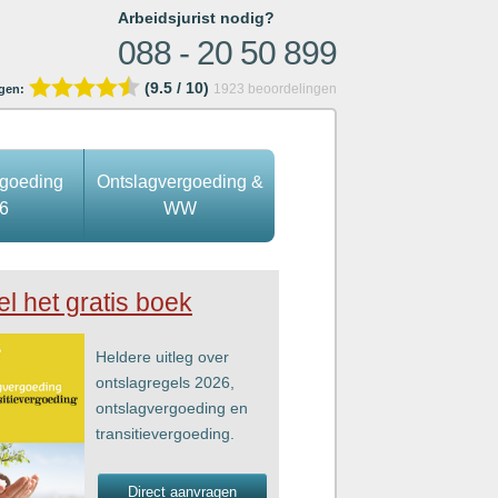
Arbeidsjurist nodig?
088 - 20 50 899
(9.5 / 10)
1923
beoordelingen
gen:
rgoeding
Ontslagvergoeding &
6
WW
el het gratis boek
Heldere uitleg over
ontslagregels 2026,
ontslagvergoeding en
transitievergoeding.
Direct aanvragen