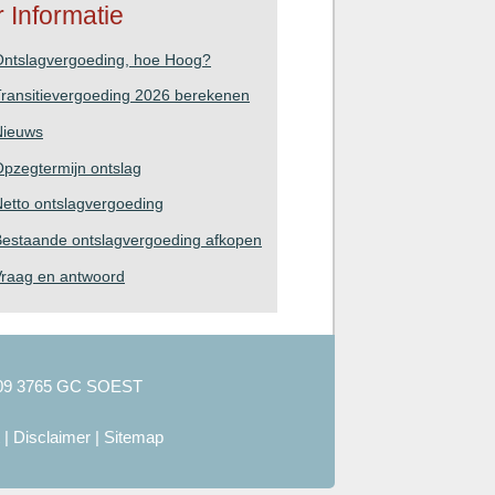
 Informatie
Ontslagvergoeding, hoe Hoog?
ransitievergoeding 2026 berekenen
Nieuws
pzegtermijn ontslag
etto ontslagvergoeding
estaande ontslagvergoeding afkopen
Vraag en antwoord
09 3765 GC SOEST
|
Disclaimer
|
Sitemap