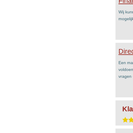
Fina
Wij kun
mogelij
Dire
Een mai
voldoen
vragen 
Kla