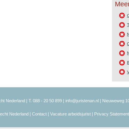
Meer
T
O
N
B
ht Nederland | T. 088 - 20 50 899 |
info@juristenan.nl
| Nieuweweg 1
recht Nederland
|
Contact
|
Vacature arbeidsjurist
|
Privacy Statement