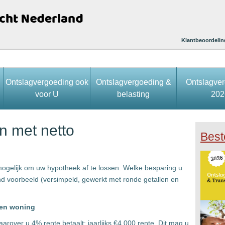
Klantbeoordelin
Ontslagvergoeding ook
Ontslagvergoeding &
Ontslagve
voor U
belasting
202
n met netto
Best
mogelijk om uw hypotheek af te lossen. Welke besparing u
nd voorbeeld (versimpeld, gewerkt met ronde getallen en
gen woning
rover u 4% rente betaalt: jaarlijks €4.000 rente. Dit mag u