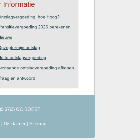
 Informatie
Ontslagvergoeding, hoe Hoog?
ransitievergoeding 2026 berekenen
Nieuws
pzegtermijn ontslag
etto ontslagvergoeding
estaande ontslagvergoeding afkopen
Vraag en antwoord
09 3765 GC SOEST
|
Disclaimer
|
Sitemap