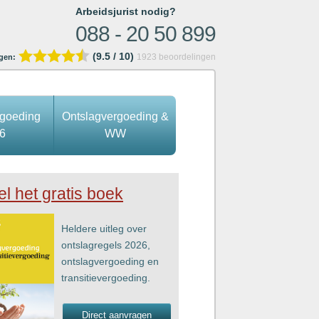
Arbeidsjurist nodig?
088 - 20 50 899
(9.5 / 10)
1923
beoordelingen
gen:
rgoeding
Ontslagvergoeding &
6
WW
el het gratis boek
Heldere uitleg over
ontslagregels 2026,
ontslagvergoeding en
transitievergoeding.
Direct aanvragen