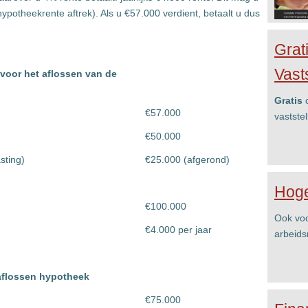
potheekrente aftrek). Als u €57.000 verdient, betaalt u dus
Grat
Vast
voor het aflossen van de
Gratis
c
€57.000
vastste
€50.000
sting)
€25.000 (afgerond)
Hoge
€100.000
Ook voo
€4.000 per jaar
arbeids
aflossen hypotheek
€75.000