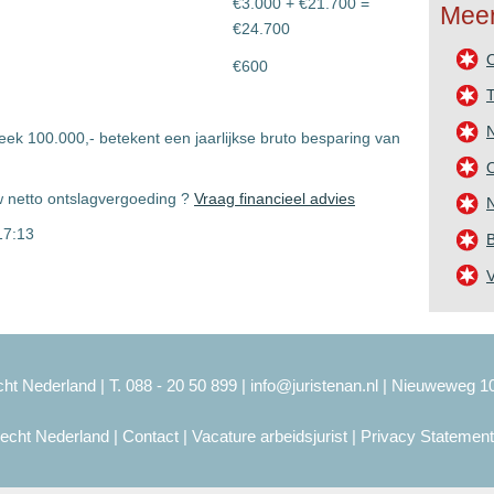
€3.000 + €21.700 =
Meer
€24.700
€600
T
eek 100.000,- betekent een jaarlijkse bruto besparing van
O
 netto ontslagvergoeding ?
Vraag financieel advies
N
17:13
B
ht Nederland | T. 088 - 20 50 899 |
info@juristenan.nl
| Nieuweweg 1
recht Nederland
|
Contact
|
Vacature arbeidsjurist
|
Privacy Statement