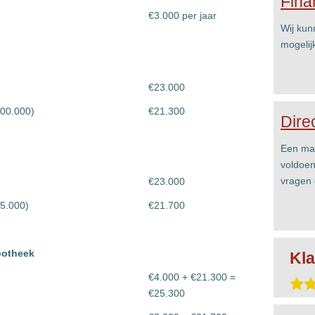
Fina
€3.000 per jaar
Wij kun
mogelij
€23.000
100.000)
€21.300
Dire
Een mai
voldoen
vragen 
€23.000
75.000)
€21.700
potheek
Kla
€4.000 + €21.300 =
€25.300