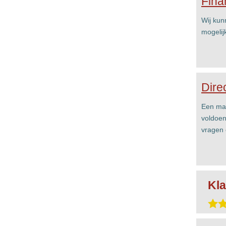
Fina
Wij kun
mogelij
Dire
Een mai
voldoen
vragen 
Kla