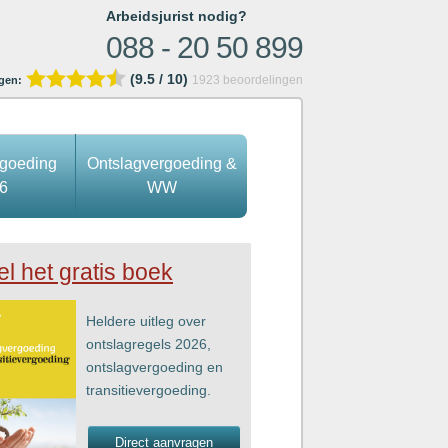
Arbeidsjurist nodig?
088 - 20 50 899
(9.5 / 10)
1923
beoordelingen
gen:
rgoeding
Ontslagvergoeding &
6
WW
el het gratis boek
Heldere uitleg over
ontslagregels 2026,
ontslagvergoeding en
transitievergoeding.
Direct aanvragen