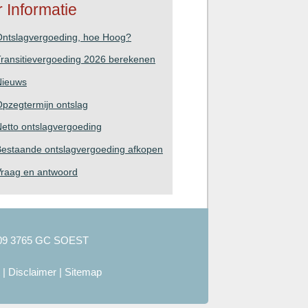
 Informatie
Ontslagvergoeding, hoe Hoog?
ransitievergoeding 2026 berekenen
Nieuws
pzegtermijn ontslag
etto ontslagvergoeding
estaande ontslagvergoeding afkopen
Vraag en antwoord
09 3765 GC SOEST
|
Disclaimer
|
Sitemap