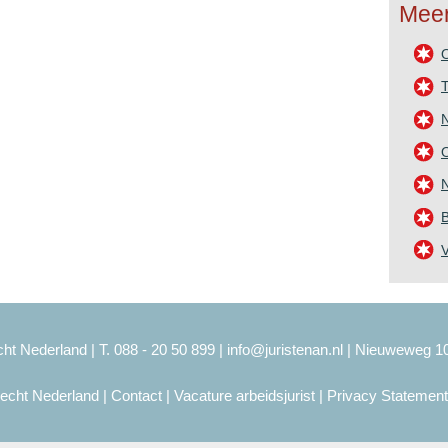
Meer
T
O
N
B
ht Nederland | T. 088 - 20 50 899 |
info@juristenan.nl
| Nieuweweg 1
recht Nederland
|
Contact
|
Vacature arbeidsjurist
|
Privacy Statement