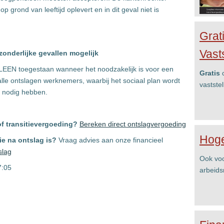
 grond van leeftijd oplevert en in dit geval niet is
Grat
Vast
tzonderlijke gevallen mogelijk
LLEEN toegestaan wanneer het noodzakelijk is voor een
Gratis
c
alle ontslagen werknemers, waarbij het sociaal plan wordt
vastste
t nodig hebben.
f transitievergoeding?
Bereken direct ontslagvergoeding
Hoge
ie na ontslag is?
Vraag advies aan onze financieel
slag
Ook voo
7:05
arbeids