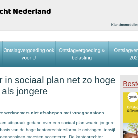
Klantbeoordelin
Ontslagvergoeding ook
Ontslagvergoeding &
Ontslagve
voor U
belasting
202
in sociaal plan net zo hoge
Best
 als jongere
re werknemers niet afschepen met vroegpensioen
dam uitspraak gedaan over een sociaal plan waarin jongere
asis van de hoge kantonrechtersformule ontvingen, terwijl
vroegpensioen moesten accepteren. De kantonrechter