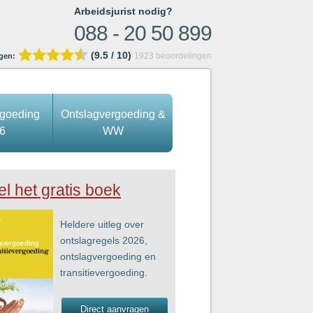
Arbeidsjurist nodig?
088 - 20 50 899
(9.5 / 10)
1923
beoordelingen
gen:
rgoeding
Ontslagvergoeding &
6
WW
el het gratis boek
Heldere uitleg over
ontslagregels 2026,
ontslagvergoeding en
transitievergoeding.
Direct aanvragen