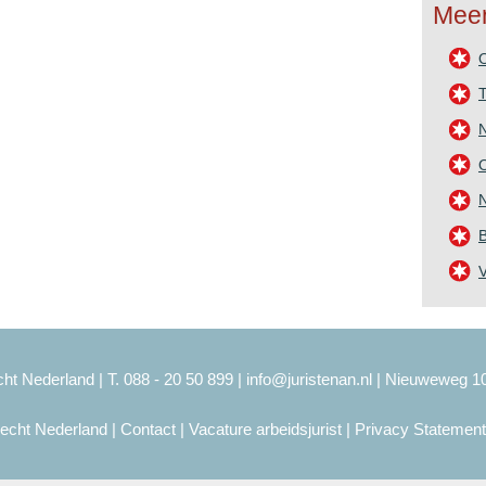
Meer
T
O
N
B
ht Nederland | T. 088 - 20 50 899 |
info@juristenan.nl
| Nieuweweg 1
recht Nederland
|
Contact
|
Vacature arbeidsjurist
|
Privacy Statement