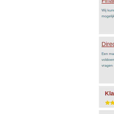
Fina
Wij kun
mogelij
Dire
Een mai
voldoen
vragen 
Kla