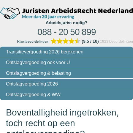
Arbeidsjurist nodig?
088 - 20 50 899
(9.5 / 10)
1923
beoordelingen
Klantbeoordelingen:
Transitievergoeding 2026 berekenen
Ontslagvergoeding ook voor U
Ontslagvergoeding & belasting
Ontslagvergoeding 2026
Ontslagvergoeding & WW
Boventalligheid ingetrokken,
toch recht op een