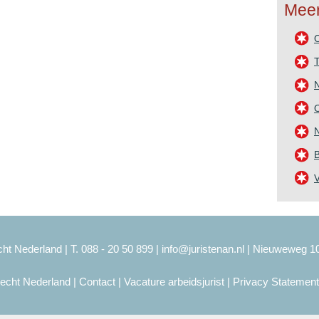
Meer
T
O
N
B
ht Nederland | T. 088 - 20 50 899 |
info@juristenan.nl
| Nieuweweg 1
recht Nederland
|
Contact
|
Vacature arbeidsjurist
|
Privacy Statement