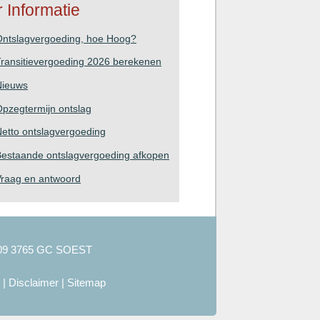
 Informatie
Ontslagvergoeding, hoe Hoog?
ransitievergoeding 2026 berekenen
Nieuws
pzegtermijn ontslag
etto ontslagvergoeding
estaande ontslagvergoeding afkopen
Vraag en antwoord
09 3765 GC SOEST
|
Disclaimer
|
Sitemap