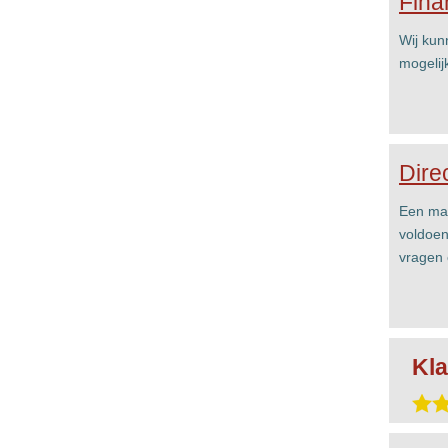
Fina
Wij kun
mogelij
Dire
Een mai
voldoen
vragen 
Kla