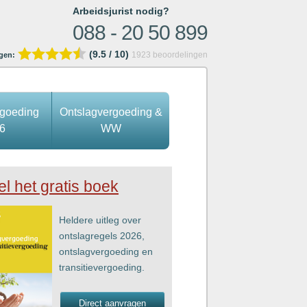
Arbeidsjurist nodig?
088 - 20 50 899
(9.5 / 10)
1923
beoordelingen
gen:
rgoeding
Ontslagvergoeding &
6
WW
el het gratis boek
Heldere uitleg over
ontslagregels 2026,
ontslagvergoeding en
transitievergoeding.
Direct aanvragen