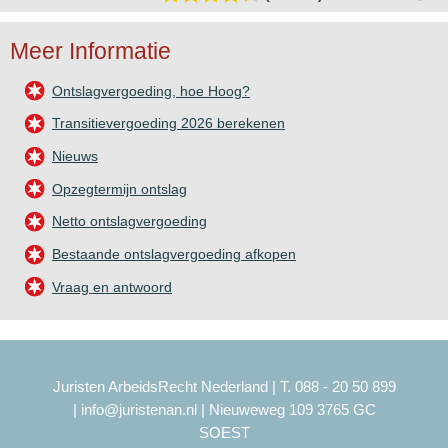
Meer Informatie
Ontslagvergoeding, hoe Hoog?
Transitievergoeding 2026 berekenen
Nieuws
Opzegtermijn ontslag
Netto ontslagvergoeding
Bestaande ontslagvergoeding afkopen
Vraag en antwoord
Juristen ArbeidsRecht Nederland | T. 088 - 20 50 899
|
info@juristenan.nl
| Nieuweweg 109 3765 GC
SOEST