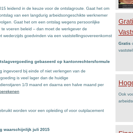
2015 leidend in de keuze voor de ontslagroute. Gaat het om
 ontslag van een langdurig arbeidsongeschikte werknemer
Grat
olgen. Gaat het om een ontslag wegens persoonlijke
r te voeren beleid – dan moet de werkgever de
Vast
et wederzijds goedvinden via een vaststellingsovereenkomst
Gratis
c
vastste
ontslagvergoeding gebaseerd op kantonrechtersformule
 ingevoerd bij einde of niet verlengen van de
goeding is veel lager dan de huidige
Hoge
0 dienstjaren 1/3 maand en daarna een halve maand per
 berekenen
Ook voo
arbeids
gebruikt worden voor een opleiding of voor outplacement
 waarschijnlijk juli 2015