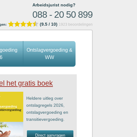
Arbeidsjurist nodig?
088 - 20 50 899
(9.5 / 10)
1923
beoordelingen
gen:
rgoeding
Ontslagvergoeding &
6
WW
el het gratis boek
Heldere uitleg over
ontslagregels 2026,
ontslagvergoeding en
transitievergoeding.
Direct aanvragen