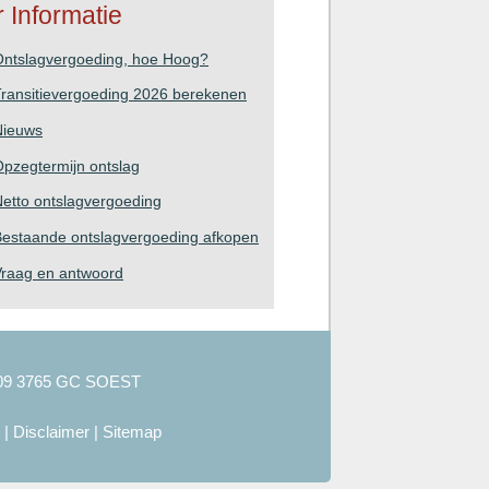
 Informatie
Ontslagvergoeding, hoe Hoog?
ransitievergoeding 2026 berekenen
Nieuws
pzegtermijn ontslag
etto ontslagvergoeding
estaande ontslagvergoeding afkopen
Vraag en antwoord
09 3765 GC SOEST
|
Disclaimer
|
Sitemap