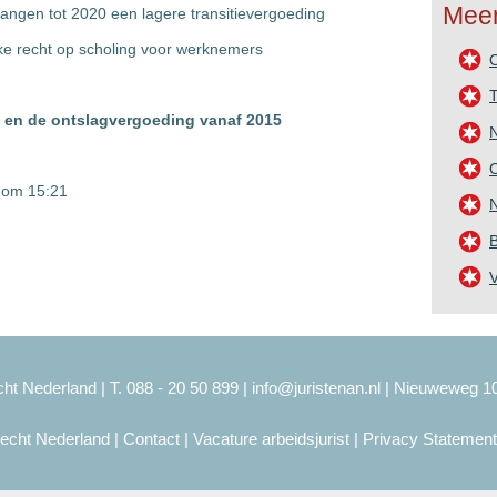
Meer
angen tot 2020 een lagere transitievergoeding
ijke recht op scholing voor werknemers
T
ht en de ontslagvergoeding vanaf 2015
O
4 om 15:21
N
B
ht Nederland | T. 088 - 20 50 899 |
info@juristenan.nl
| Nieuweweg 1
recht Nederland
|
Contact
|
Vacature arbeidsjurist
|
Privacy Statement