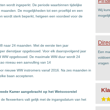
Fina
tracten wordt ingeperkt. De periode waarbinnen tijdelijke
Wij kun
 maanden. De mogelijkheden tot een proeftijd en een
mogelij
cten wordt sterk beperkt, hetgeen een voordeel voor de
Dire
8 naar 24 maanden. Met de eerste tien jaar
er dienstjaar opgebouwd. Voor elk daaropvolgend jaar
Een mai
and WW opgebouwd. De maximale WW-duur wordt 24
voldoen
ao niveau een aanvulling van 14
vragen 
oor nieuwe WW instromers vanaf 2016. Na zes maanden in
elke baan accepteren.
Kla
Tweede Kamer aangebracht op het Wetsvoorstel
de flexwerkers valt gelijk met de ingangsdatum van het