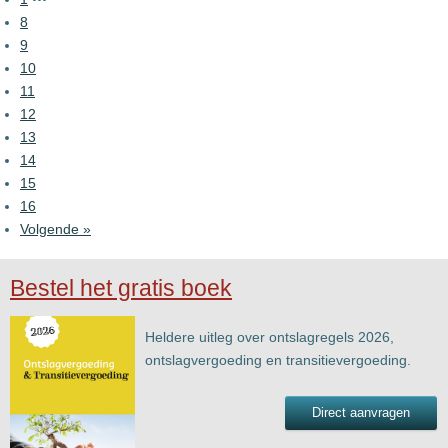
8
9
10
11
12
13
14
15
16
Volgende »
Bestel het gratis boek
Heldere uitleg over ontslagregels 2026,
ontslagvergoeding en transitievergoeding.
Direct aanvragen