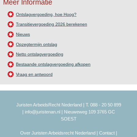
Meer Informatie
Ontslagvergoeding, hoe Hoog?
Transitievergoeding 2026 berekenen
Nieuws
Opzegtermijn ontslag
Netto ontslagvergoeding
Bestaande ontslagvergoeding afkopen
Vraag en antwoord
Juristen ArbeidsRecht Nederland | T. 088 - 20 50 899
|
info@juristenan.nl
| Nieuweweg 109 3765 GC
SOEST
Over Juristen Arbeidsrecht Nederland
|
Contact
|